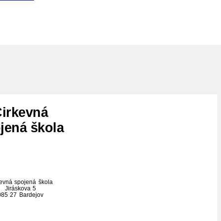
irkevná
jená škola
evná spojená škola
Jiráskova 5
085 27 Bardejov